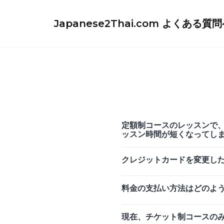
Skip
to
Japanese2Thai.com よくある質
content
定額制コースのレッスンで
ッスン時間が短くなってし
クレジットカードを変更し
料金の支払い方法はどのよ
現在、チケット制コースの